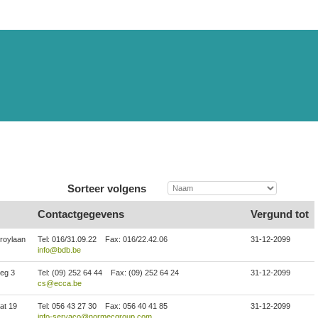
Sorteer volgens
Contactgegevens
Vergund tot
roylaan
Tel: 016/31.09.22
Fax: 016/22.42.06
31-12-2099
info@bdb.be
eg 3
Tel: (09) 252 64 44
Fax: (09) 252 64 24
31-12-2099
cs@ecca.be
at 19
Tel: 056 43 27 30
Fax: 056 40 41 85
31-12-2099
info-servaco@normecgroup.com