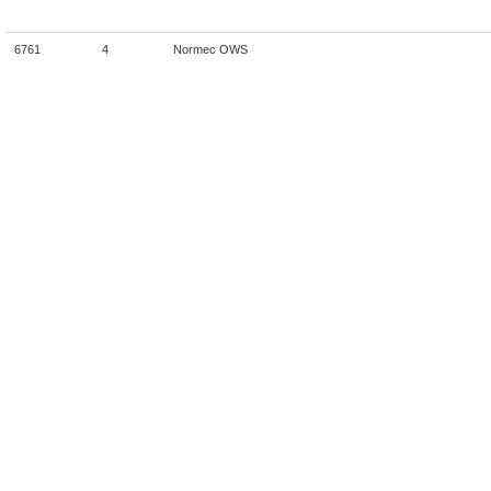
6761
4
Normec OWS