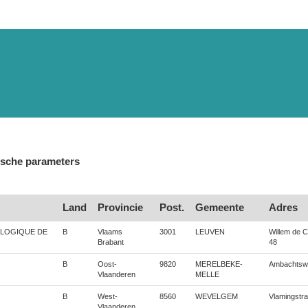
ische parameters
Land
Provincie
Post.
Gemeente
Adres
OLOGIQUE DE
B
Vlaams
3001
LEUVEN
Willem de C
Brabant
48
B
Oost-
9820
MERELBEKE-
Ambachtsw
Vlaanderen
MELLE
B
West-
8560
WEVELGEM
Vlamingstra
Vlaanderen