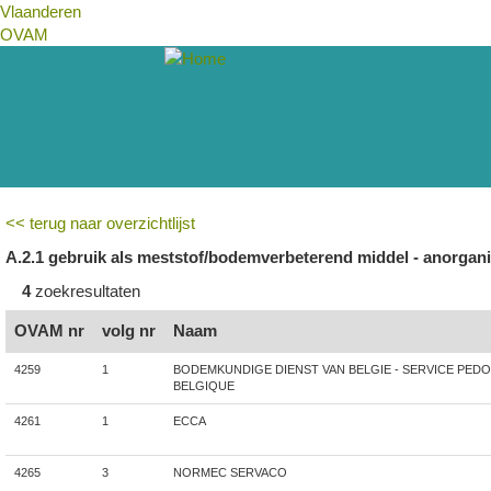
Vlaanderen
OVAM
<< terug naar overzichtlijst
A.2.1 gebruik als meststof/bodemverbeterend middel - anorgan
4
zoekresultaten
OVAM nr
volg nr
Naam
4259
1
BODEMKUNDIGE DIENST VAN BELGIE - SERVICE PED
BELGIQUE
4261
1
ECCA
4265
3
NORMEC SERVACO