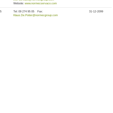
Website:
www.normecservaco.com
 5
Tel: 09 274 95 05
Fax:
31-12-2099
Klaus.De.Potter@normecgroup.com